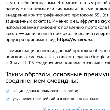
сам по себе безопасным. Это может стать угрозой 
работу с платежами или личными данными пользо
внедрение криптографического протокола SSL (от а
защищённых cокетов). Именно он шифрует важную
использование приводит к появлению протокола HTTP
Secure — защищенный протокол передачи гипертекст
браузера принимает вид
https://wiserv.ru
.
Помимо защищенности, данный протокол обеспечи
поисковых системах. Так, совсем недавно Google 
сайты с HTTPS-соединением поднимаются выше са
Таким образом, основные преимущ
соединением очевидны:
защита данных пользователей сайта;
улучшение позиций сайта в поисковых системах.
Кому необходимы