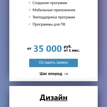
к успеху
Создание программ
Мобильные приложения
Персона­льная
Техподдержка программ
скидка
Программы для ПК
на разработку приложения*
35 000
руб.
от
от 1 мес.
Оставить заявку
Оставить заявку
Мне не нужна скидка
Шаг вперед
Дизайн
Вы стали на шаг ближе