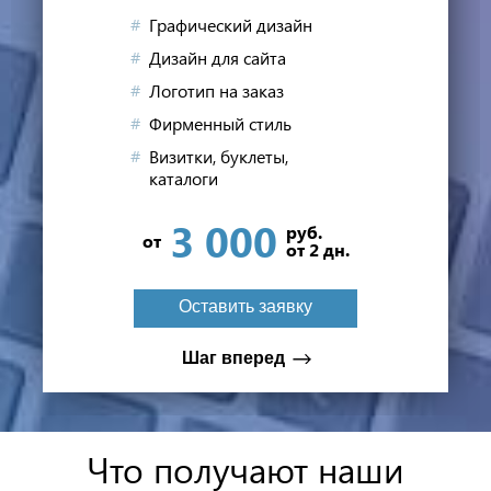
к успеху
Графический дизайн
50
Дизайн для сайта
визиток
Логотип на заказ
Фирменный стиль
Визитки, буклеты,
при заказе логотипа*
каталоги
3 000
руб.
от
от 2 дн.
Оставить заявку
Оставить заявку
Мне не нужна скидка
Шаг вперед
Что получают наши