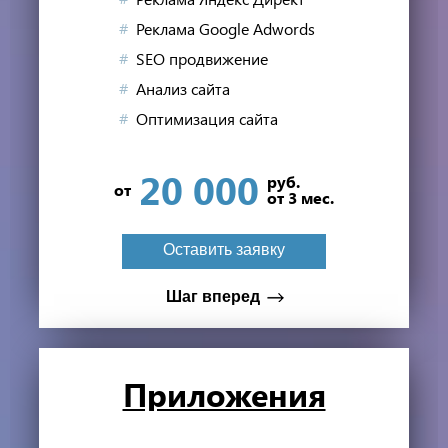
Реклама Google Adwords
Персона­льная
SEO продвижение
скидка
Анализ сайта
Оптимизация сайта
на продвижение сайта*
20 000
руб.
от
от 3 мес.
Оставить заявку
Оставить заявку
Мне не нужна скидка
Шаг вперед
Прило­жения
Вы стали на шаг ближе