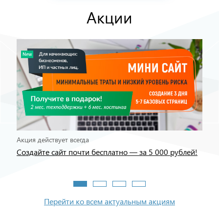
Акции
Акция действует всегда
Акция
тинг
Создайте сайт почти бесплатно — за 5 000 рублей!
Гото
Перейти ко всем актуальным акциям