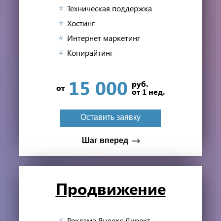
-7%
Техническая поддержка
Хостинг
Интернет маркетинг
Копирайтинг
на разработку сайта*
15 000
руб.
от
от 1 нед.
Оставить заявку
Оставить заявку
Мне не нужна скидка
Шаг вперед
Продви­жение
Вы стали на шаг ближе
к успеху
Реклама Яндекс Директ