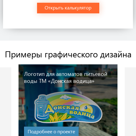
Открыть калькулятор
Примеры графического дизайна
Логотип для автоматов питьевой
воды ТМ «Донская водица»
2019 г.
Подробнее о проекте