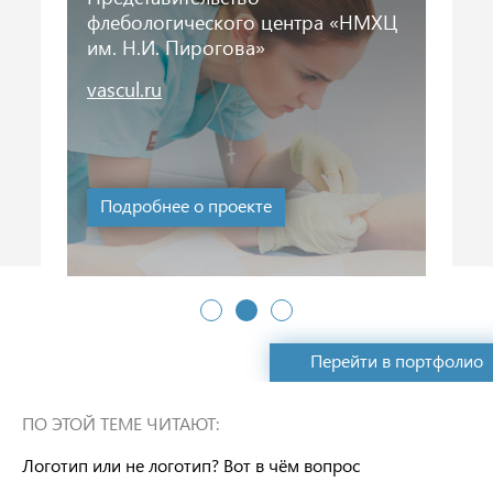
флебологического центра «НМХЦ
им. Н.И. Пирогова»
vascul.ru
с 2018 г.
Подробнее о проекте
Перейти в портфолио
ПО ЭТОЙ ТЕМЕ ЧИТАЮТ:
Логотип или не логотип? Вот в чём вопрос