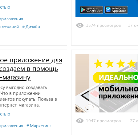
остью
приложения
1574 просмотров
17 ок
иложений
Дизайн
ое приложение для
 создаем в помощь
-магазину
су выгодно создавать
 Что в приложении
иентов покупать. Польза в
нтернет-магазина.
остью
1947 просмотров
27 а
приложения
Маркетинг