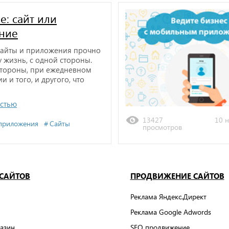
е: сайт или
ние
айты и приложения прочно
 жизнь, с одной стороны.
стороны, при ежедневном
 и того, и другого, что
остью
13427
10 н
приложения
Сайты
просмотров
 САЙТОВ
ПРОДВИЖЕНИЕ САЙТОВ
Реклама Яндекс.Директ
Реклама Google Adwords
азин
SEO продвижение