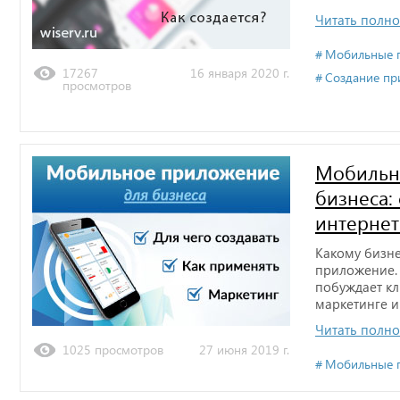
Читать полн
Мобильные 
17267
16 января 2020 г.
Создание пр
просмотров
Мобильн
бизнеса:
интернет
Какому бизне
приложение.
побуждает кл
маркетинге и
Читать полн
1025 просмотров
27 июня 2019 г.
Мобильные 