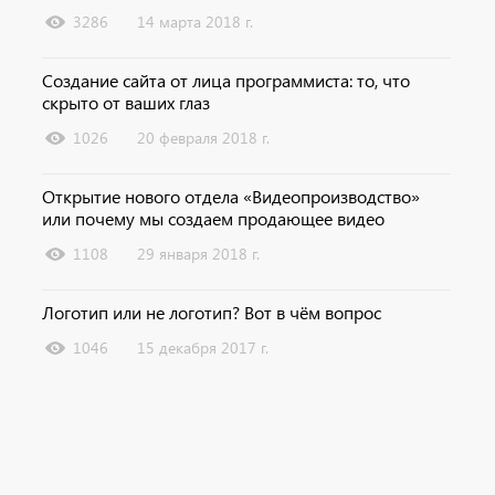
3286
14 марта 2018 г.
Создание сайта от лица программиста: то, что
скрыто от ваших глаз
1026
20 февраля 2018 г.
Открытие нового отдела «Видеопроизводство»
или почему мы создаем продающее видео
1108
29 января 2018 г.
Логотип или не логотип? Вот в чём вопрос
1046
15 декабря 2017 г.