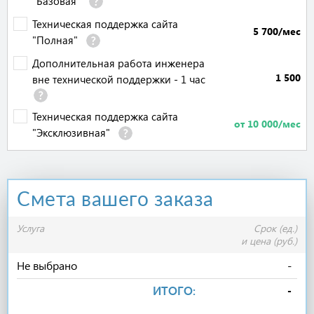
"Базовая"
Техническая поддержка сайта
5 700/мес
"Полная"
Дополнительная работа инженера
1 500
вне технической поддержки - 1 час
Техническая поддержка сайта
от 10 000/мес
"Эксклюзивная"
Смета вашего заказа
ИТОГО:
-
Услуга
Срок (ед.)
и цена (руб.)
Не выбрано
-
ИТОГО:
-