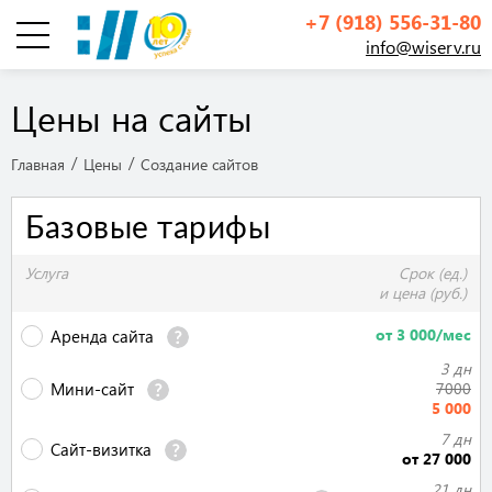
+7 (918) 556-31-80
info@wiserv.ru
Инфографика
Цены на сайты
Главная
Цены
Создание сайтов
Базовые тарифы
Услуга
Срок (ед.)
и цена (руб.)
от 3 000/мес
Аренда сайта
3 дн
Мини-сайт
7000
5 000
7 дн
Сайт-визитка
от 27 000
21 дн