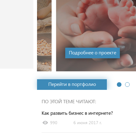
с 2016 г.
Подробнее о проекте
Перейти в портфолио
ПО ЭТОЙ ТЕМЕ ЧИТАЮТ:
Как развить бизнес в интернете?
990
6 июня 2017 г.