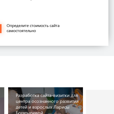
Определите стоимость сайта
самостоятельно
Разработка сайта-визитки для
Сайт виз
центра осознанного развития
«Донель
детей и взрослых Ларисы
донель.р
Богатыревой