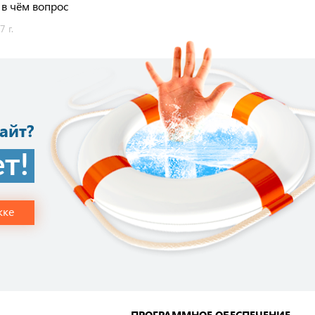
 в чём вопрос
 г.
айт?
т!
жке