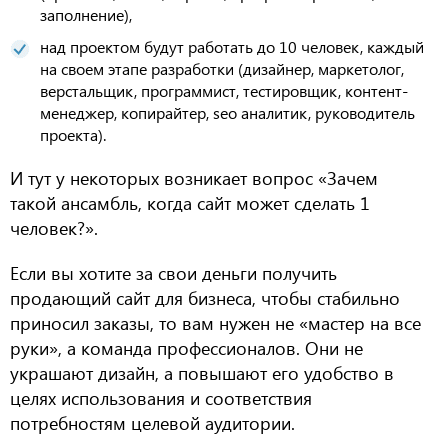
заполнение),
н
ад проектом будут работать до 10 человек,
каждый
на своем этапе разработки
(д
изайнер, маркетолог,
верстальщик, программист, тестировщик, контент-
менеджер, копирайтер,
seo
аналитик,
руководитель
проекта).
И
тут у некоторых возникает вопрос «Зачем
такой ансамбль, когда сайт может сделать 1
человек?».
Если вы хотите за свои деньги получить
продающий
сайт
для бизнеса
, чтобы
стабильно
приносил
заказы
, то вам нуж
ен
не «
мастер на все
руки»
, а команда профессионалов
.
Они не
украшают дизайн,
а повышают его удобство в
целях использования и соответствия
потребностям целевой аудитории.