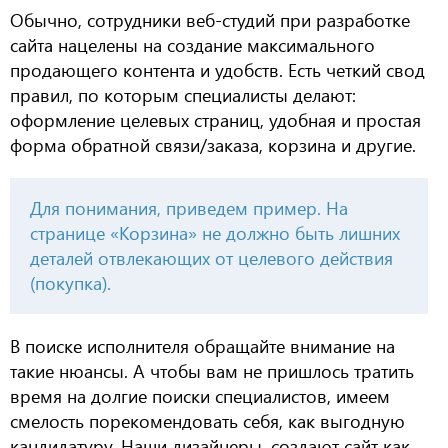
О
бычно, сотрудники веб-студий при разработке
сайта нацелены на создание максимального
продающего контента и удобств.
Е
сть четкий свод
правил, по которым
специалисты делают:
оформление целевых страниц,
удобная и простая
форма обратной связи/
заказа, корзина
и другие.
Для понимания, приведем пример.
На
странице «Корзина» не должно быть
лишних
детале
й
отвлекающих от целевого действия
(покупка).
В поиске исполнителя обращайте внимание на
такие
нюансы
.
А чтобы вам не пришлось тратить
время на долгие поиски специалистов, имеем
смелость
порекомендовать себя, как выгодную
кандидатуру.
Н
аши дизайнер
ы,
создают сайт как