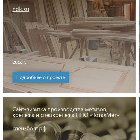
ndk.su
2016 г.
Подробнее о проекте
Сайт-визитка производства метизов,
крепежа и спецкрепежа НПО «ТоталМет»
спец-болт.рф