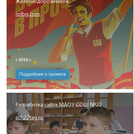
Железнодорожников
rplbg.com
с 2016 г.
Подробнее о проекте
Разработка сайта МАОУ СОШ №22
sch22tag.ru