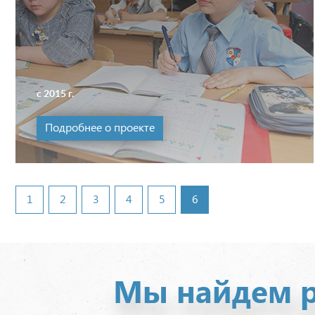
с 2015 г.
Подробнее о проекте
1
2
3
4
5
6
Мы найдем р