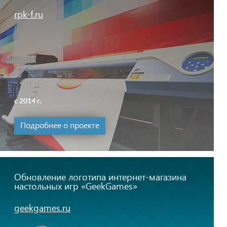
rpk-f.ru
с 2014 г.
Подробнее о проекте
Обновление логотипа интернет-магазина
настольных игр «GeekGames»
geekgames.ru