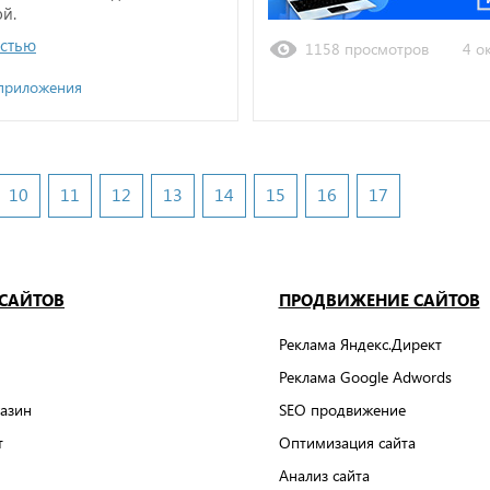
й.
остью
1158 просмотров
4 о
приложения
10
11
12
13
14
15
16
17
 САЙТОВ
ПРОДВИЖЕНИЕ САЙТОВ
Реклама Яндекс.Директ
Реклама Google Adwords
азин
SEO продвижение
т
Оптимизация сайта
Анализ сайта