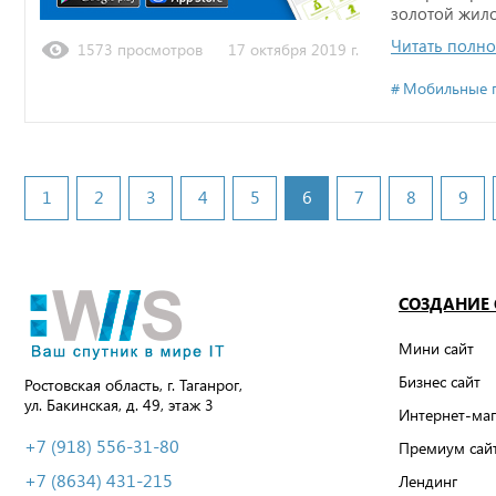
золотой жило
Читать полн
1573 просмотров
17 октября 2019 г.
Мобильные 
1
2
3
4
5
6
7
8
9
СОЗДАНИЕ
Мини сайт
Бизнес сайт
Ростовская область, г. Таганрог,
ул. Бакинская, д. 49, этаж 3
Интернет-маг
+7 (918) 556-31-80
Премиум сай
+7 (8634) 431-215
Лендинг