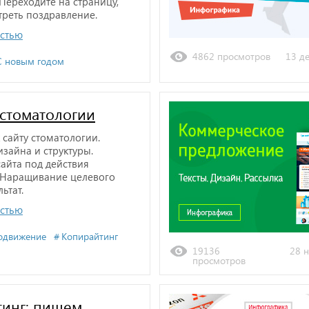
Переходите на страницу,
реть поздравление.
остью
4862 просмотров
13 де
С новым годом
 стоматологии
 сайту стоматологии.
изайна и структуры.
айта под действия
. Наращивание целевого
льтат.
остью
одвижение
Копирайтинг
19136
28 н
просмотров
тинг: пишем