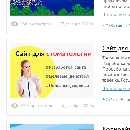
праздником. 
чтобы посмот
Читать полн
988 просмотров
27 декабря 2019 г.
События
Сайт для
Требования к
Разработка д
Проработка с
посетителей
трафика. Резу
Читать полн
Сайты
Пр
1977 просмотров
5 декабря 2019 г.
Копирай