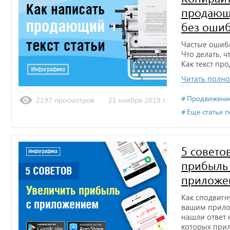
продающи
без оши
Частые ошибк
Что делать, ч
Как текст про
Читать полн
Продвижение
2197 просмотров
21 ноября 2019 г.
Еще статьи п
5 совето
прибыль
приложе
Как сподвигн
вашим прило
нашли ответ 
которых прил