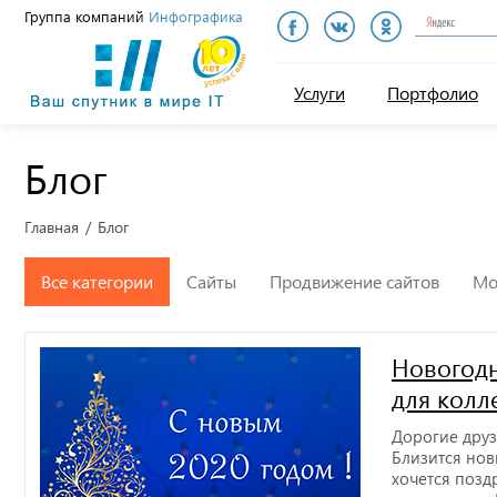
Группа компаний
Инфографика
Инфографика
Услуги
Портфолио
Блог
Главная
Блог
Все категории
Сайты
Продвижение сайтов
Мо
Новогод
для колл
Дорогие друз
Близится нов
хочется позд